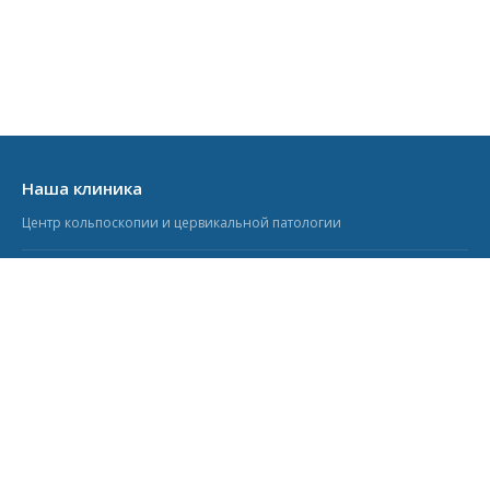
Наша клиника
Центр кольпоскопии и цервикальной патологии
Кольпоскопия.ру
Информационно-образовательный портал
Учебный центр
Курсы для врачей-гинекологов
© 2006–2026 Кольпоскопия.ру