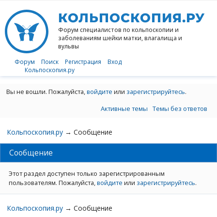
КОЛЬПОСКОПИЯ.РУ
Форум специалистов по кольпоскопии
и
заболеваниям шейки матки, влагалища и
вульвы
Форум
Поиск
Регистрация
Вход
Кольпоскопия.ру
Вы не вошли.
Пожалуйста,
войдите
или
зарегистрируйтесь
.
Активные темы
Темы без ответов
Кольпоскопия.ру
→
Сообщение
Сообщение
Этот раздел доступен только зарегистрированным
пользователям. Пожалуйста,
войдите
или
зарегистрируйтесь
.
Кольпоскопия.ру
→
Сообщение