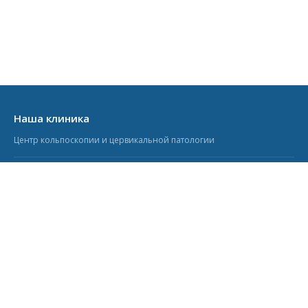
Наша клиника
Центр кольпоскопии и цервикальной патологии
Кольпоскопия.ру
Информационно-образовательный портал
Учебный центр
Курсы для врачей-гинекологов
© 2006–2026 Кольпоскопия.ру