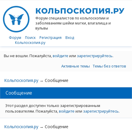
КОЛЬПОСКОПИЯ.РУ
Форум специалистов по кольпоскопии
и
заболеваниям шейки матки, влагалища и
вульвы
Форум
Поиск
Регистрация
Вход
Кольпоскопия.ру
Вы не вошли.
Пожалуйста,
войдите
или
зарегистрируйтесь
.
Активные темы
Темы без ответов
Кольпоскопия.ру
→
Сообщение
Сообщение
Этот раздел доступен только зарегистрированным
пользователям. Пожалуйста,
войдите
или
зарегистрируйтесь
.
Кольпоскопия.ру
→
Сообщение