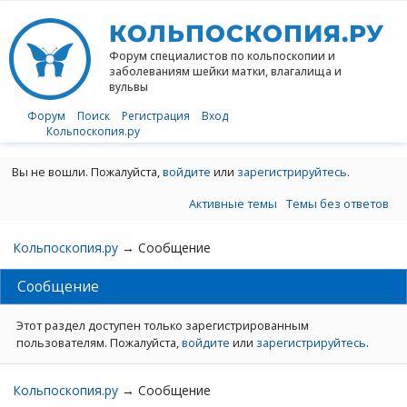
КОЛЬПОСКОПИЯ.РУ
Форум специалистов по кольпоскопии
и
заболеваниям шейки матки, влагалища и
вульвы
Форум
Поиск
Регистрация
Вход
Кольпоскопия.ру
Вы не вошли.
Пожалуйста,
войдите
или
зарегистрируйтесь
.
Активные темы
Темы без ответов
Кольпоскопия.ру
→
Сообщение
Сообщение
Этот раздел доступен только зарегистрированным
пользователям. Пожалуйста,
войдите
или
зарегистрируйтесь
.
Кольпоскопия.ру
→
Сообщение