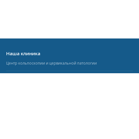
Наша клиника
Центр кольпоскопии и цервикальной патологии
Кольпоскопия.ру
Информационно-образовательный портал
Учебный центр
Курсы для врачей-гинекологов
© 2006–2026 Кольпоскопия.ру