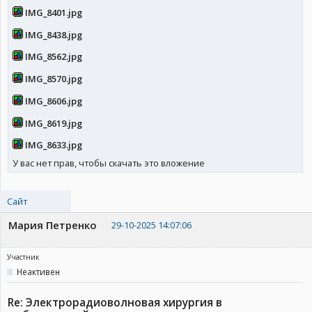
IMG_8401.jpg
IMG_8438.jpg
IMG_8562.jpg
IMG_8570.jpg
IMG_8606.jpg
IMG_8619.jpg
IMG_8633.jpg
У вас нет прав, чтобы скачать это вложение
Сайт
Мария Петренко
29-10-2025 14:07:06
Участник
Неактивен
Re: Электрорадиоволновая хирургия в