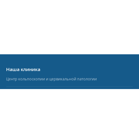
Наша клиника
Центр кольпоскопии и цервикальной патологии
Кольпоскопия.ру
Информационно-образовательный портал
Учебный центр
Курсы для врачей-гинекологов