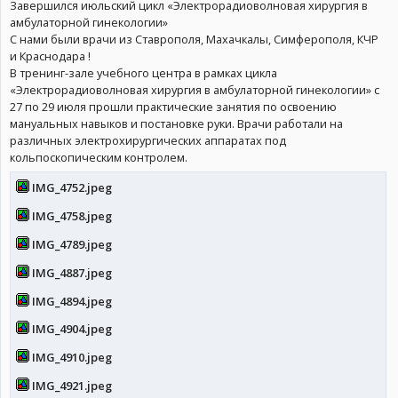
Завершился июльский цикл «Электрорадиоволновая хирургия в
амбулаторной гинекологии»
С нами были врачи из Ставрополя, Махачкалы, Симферополя, КЧР
и Краснодара !
В тренинг-зале учебного центра в рамках цикла
«Электрорадиоволновая хирургия в амбулаторной гинекологии» с
27 по 29 июля прошли практические занятия по освоению
мануальных навыков и постановке руки. Врачи работали на
различных электрохирургических аппаратах под
кольпоскопическим контролем.
IMG_4752.jpeg
IMG_4758.jpeg
IMG_4789.jpeg
IMG_4887.jpeg
IMG_4894.jpeg
IMG_4904.jpeg
IMG_4910.jpeg
IMG_4921.jpeg