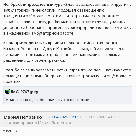
Ноябрьский трёхдневный курс «Электрорадиоволновая хирургия в
амбулаторной гинекологии» подошёл к завершению.
Три дня мы работали в максимально практическом формате:
отрабатывали технику, разбирали клинические случаи, учились
уверенно и безопасно применять электрорадиоволновые методы
в ежедневной амбулаторной работе.
К нам присоединились врачи из Новороссийска, Тихорецка,
Кизляра, Ростова-на-Дону и Каспийска — каждый из них уехал с
чёткими алгоритмами, отработанными навыками и готовыми
решениями для своей практики.
Спасибо за вашу вовлечённость и стремление повышать качество
помощи пациенткам. Впереди — новые программы и ещё больше
практики.
IMG_9767.jpeg
У вас нет прав, чтобы скачать это вложение
Мария Петренко
28-04-2026 13:12:36
(19-05-2026 14:03:05
отредактировано Мария Петренко)
Участник